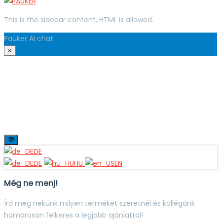
This is the sidebar content, HTML is allowed.
Pauker AI chat
×
💬
DE
DE
HU
EN
Még ne menj!
Írd meg nekünk milyen terméket szeretnél és kollégánk
hamarosan felkeres a legjobb ajánlattal!