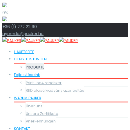
0%
+36 (1) 272 22 90
nyomda@pauker.hu
HAUPTSEITE
DIENSTLEISTUNGEN
PRODUKTE
Fejlesztéseink
Print-Ind4 rendszer
RfID alapú kiadvány azonosítás
WARUM PAUKER
Über uns
Unsere Zertifikate
Anerkennungen
KONTAKT