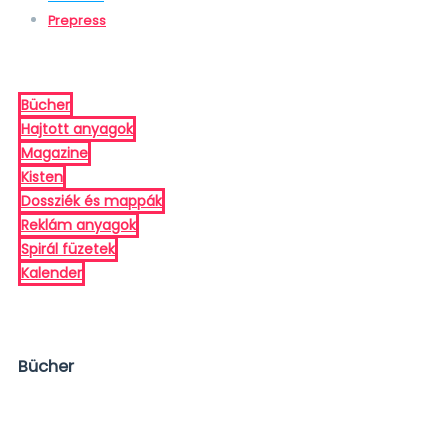
Prepress
Bücher
Hajtott anyagok
Magazine
Kisten
Dossziék és mappák
Reklám anyagok
Spirál füzetek
Kalender
Bücher