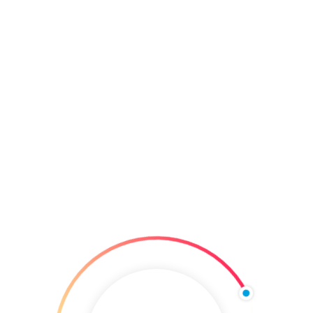
E-mail:
nyomda@pauker.hu